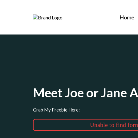
Home
Meet Joe or Jane 
Grab My Freebie Here:
Unable to find for