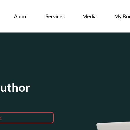
About
Services
Media
My Bo
Author
m