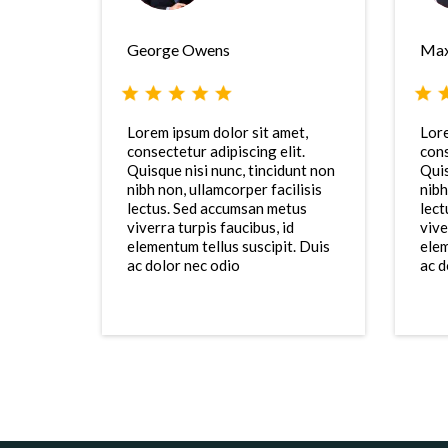
George Owens
Max
Lorem ipsum dolor sit amet,
Lore
consectetur adipiscing elit.
cons
Quisque nisi nunc, tincidunt non
Quis
nibh non, ullamcorper facilisis
nibh
lectus. Sed accumsan metus
lect
viverra turpis faucibus, id
vive
elementum tellus suscipit. Duis
elem
ac dolor nec odio
ac d