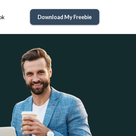
ok
Download My Freebie