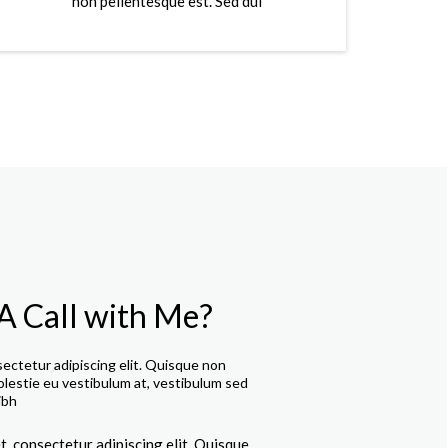
non pellentesque est. Sed dui
A Call with Me?
ectetur adipiscing elit. Quisque non
olestie eu vestibulum at, vestibulum sed
ibh
, consectetur adipiscing elit. Quisque